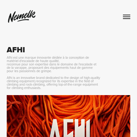
AFHI
Afhi est une marque innovante dédiée à la conception de
matériel d'escalade de haute qualité,
reconnue pour son expertise dans le domaine de l'escalade et
de la varappe, proposant des équipements haut de gamme
pour les passionnés de grimpe.
Afhi is an innovative brand dedicated to the design of high-quality
climbing equipment,recognized for its expertise in the field of
climbing and rock-climbing, offering top-of-the-range equipment
for climbing enthusiasts.