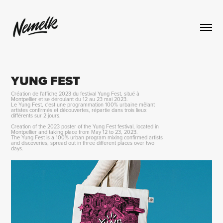
YUNG FEST
Création de l'affiche 2023 du festival Yung Fest, situé à
Montpellier et se déroulant du 12 au 23 mai 2023.
Le Yung Fest, c'est une programmation 100% urbaine mêlant
artistes confirmés et découvertes, répartie dans trois lieux
différents sur 2 jours.
Creation of the 2023 poster of the Yung Fest festival, located in
Montpellier and taking place from May 12 to 23, 2023.
The Yung Fest is a 100% urban program mixing confirmed artists
and discoveries, spread out in three different places over two
days.