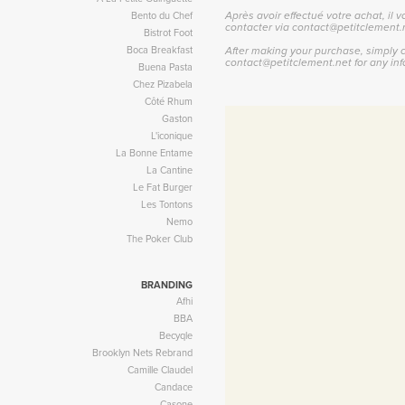
Bento du Chef
Après avoir effectué votre achat, il v
contacter via contact@petitclement
Bistrot Foot
Boca Breakfast
After making your purchase, simply 
contact@petitclement.net for any inf
Buena Pasta
Chez Pizabela
Côté Rhum
Gaston
L'iconique
La Bonne Entame
La Cantine
Le Fat Burger
Les Tontons
Nemo
The Poker Club
BRANDING
Afhi
BBA
Becyqle
Brooklyn Nets Rebrand
Camille Claudel
Candace
Casone