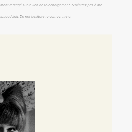
ent redirigé sur le lien de téléchargement.
N'hésitez pas à me
ownload link.
Do not hesitate to contact me at