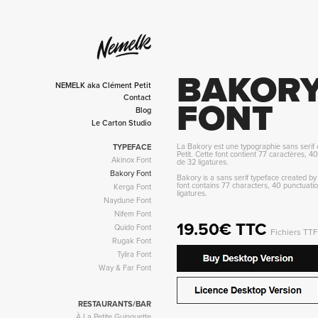
BAKORY
NEMELK aka Clément Petit
Contact
FONT
Blog
Le Carton Studio
La Bakory est une typographie sans serif
TYPEFACE
Petit. Cette font contient 77 caractères, 4
Akinox Font
de 32 ligatures.
Bakory Font
Bakory is a sans serif typeface created by
font contains 77 characters, 40 punctuat
Kerga Font
ligatures.
Naydune Font
Nifem Font
19.50€ TTC
Quido Font
Fichiers TT
Rugak Font
Tylira Font
Way & Far Font
RESTAURANTS/BAR
À La Petite Guinguette