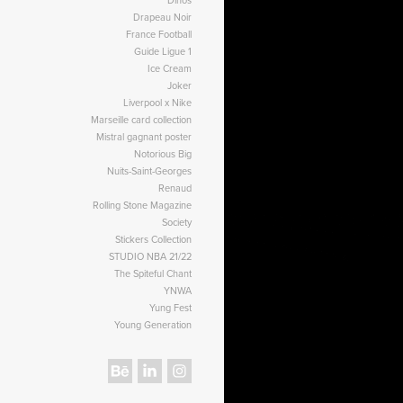
Drapeau Noir
France Football
Guide Ligue 1
Ice Cream
Joker
Liverpool x Nike
Marseille card collection
Mistral gagnant poster
Notorious Big
Nuits-Saint-Georges
Renaud
Rolling Stone Magazine
Society
Stickers Collection
STUDIO NBA 21/22
The Spiteful Chant
YNWA
Yung Fest
Young Generation