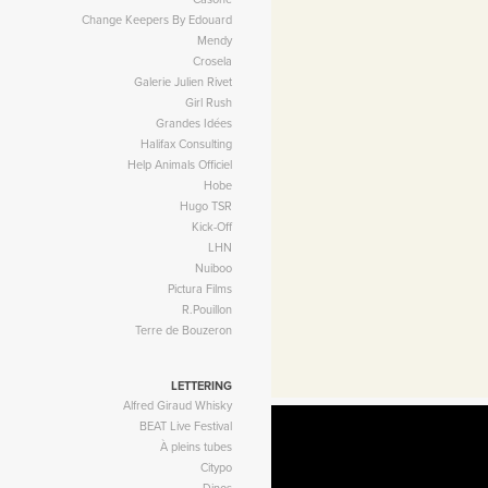
Change Keepers By Edouard
Mendy
Crosela
Galerie Julien Rivet
Girl Rush
Grandes Idées
Halifax Consulting
Help Animals Officiel
Hobe
Hugo TSR
Kick-Off
LHN
Nuiboo
Pictura Films
R.Pouillon
Terre de Bouzeron
LETTERING
Alfred Giraud Whisky
BEAT Live Festival
À pleins tubes
Citypo
Dinos