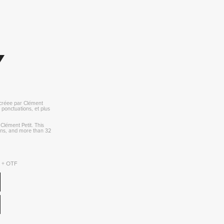
 
 créee par Clément
0 ponctuations, et plus
 Clément Petit. This
ions, and more than 32
F + OTF