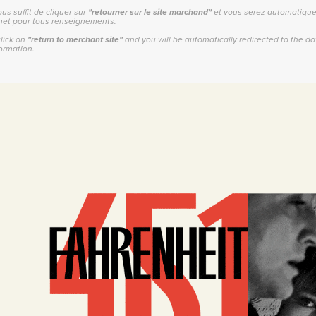
ous suffit de cliquer sur
"retourner sur le site marchand"
et vous serez automatiquem
.net pour tous renseignements.
click on
"return to merchant site"
and you will be automatically redirected to the d
ormation.